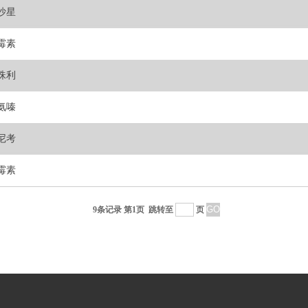
沙星
霉素
珠利
氨嗪
尼考
霉素
9条记录 第1页
跳转至
页