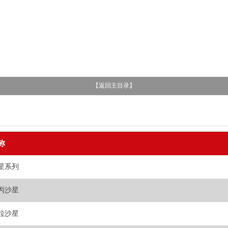
【
返回主目录
】
称
星系列
丙沙星
拉沙星