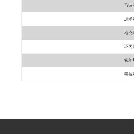
马波
加米
地克
环丙
氟苯
泰拉