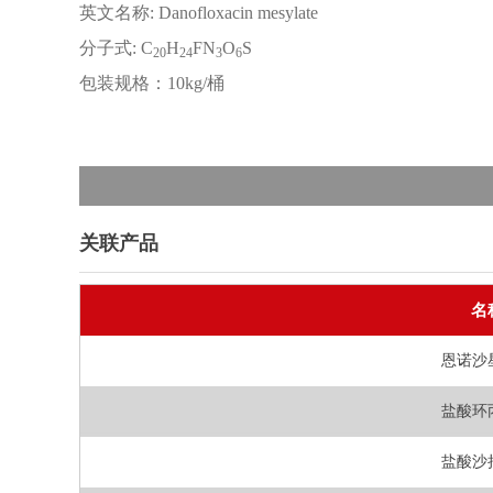
英文名称: Danofloxacin mesylate
分子式: C
H
FN
O
S
20
24
3
6
包装规格：10kg/桶
关联产品
名
恩诺沙
盐酸环
盐酸沙